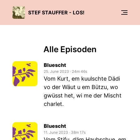
STEF STAUFFER - LOS!
Alle Episoden
Bluescht
25. June 2023
‧
24m 46s
Vom Kurt, em kuulschte Dädi
vo der Wäut u em Bützu, wo
gwüsst het, wi me der Mischt
charlet.
Bluescht
11. June 2023
‧
38m 17s
Vom Stifu, däm Haubschue, em