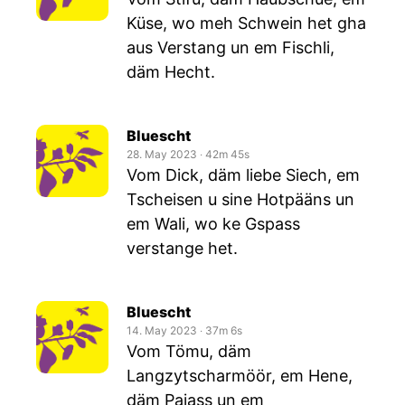
Küse, wo meh Schwein het gha
aus Verstang un em Fischli,
däm Hecht.
Bluescht
28. May 2023
‧
42m 45s
Vom Dick, däm liebe Siech, em
Tscheisen u sine Hotpääns un
em Wali, wo ke Gspass
verstange het.
Bluescht
14. May 2023
‧
37m 6s
Vom Tömu, däm
Langzytscharmöör, em Hene,
däm Pajass un em