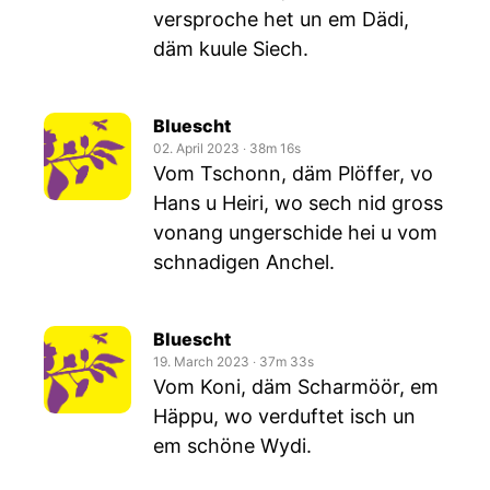
versproche het un em Dädi,
däm kuule Siech.
Bluescht
02. April 2023
‧
38m 16s
Vom Tschonn, däm Plöffer, vo
Hans u Heiri, wo sech nid gross
vonang ungerschide hei u vom
schnadigen Anchel.
Bluescht
19. March 2023
‧
37m 33s
Vom Koni, däm Scharmöör, em
Häppu, wo verduftet isch un
em schöne Wydi.