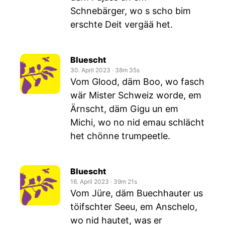
Schnebärger, wo s scho bim
erschte Deit vergää het.
Bluescht
30. April 2023
‧
38m 35s
Vom Glood, däm Boo, wo fasch
wär Mister Schweiz worde, em
Ärnscht, däm Gigu un em
Michi, wo no nid emau schlächt
het chönne trumpeetle.
Bluescht
16. April 2023
‧
39m 21s
Vom Jüre, däm Buechhauter us
töifschter Seeu, em Anschelo,
wo nid hautet, was er